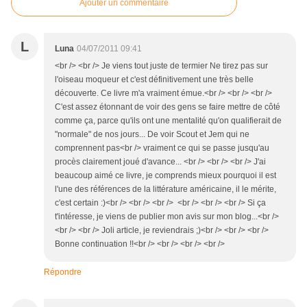
Ajouter un commentaire
L
Luna
04/07/2011 09:41
<br /> <br /> Je viens tout juste de termier Ne tirez pas sur
l'oiseau moqueur et c'est définitivement une très belle
découverte. Ce livre m'a vraiment émue.<br /> <br /> <br />
C'est assez étonnant de voir des gens se faire mettre de côté
comme ça, parce qu'ils ont une mentalité qu'on qualifierait de
"normale" de nos jours... De voir Scout et Jem qui ne
comprennent pas<br /> vraiment ce qui se passe jusqu'au
procès clairement joué d'avance... <br /> <br /> <br /> J'ai
beaucoup aimé ce livre, je comprends mieux pourquoi il est
l'une des références de la littérature américaine, il le mérite,
c'est certain :)<br /> <br /> <br /> <br /> <br /> <br /> Si ça
t'intéresse, je viens de publier mon avis sur mon blog...<br />
<br /> <br /> Joli article, je reviendrais ;)<br /> <br /> <br />
Bonne continuation !!<br /> <br /> <br /> <br />
Répondre