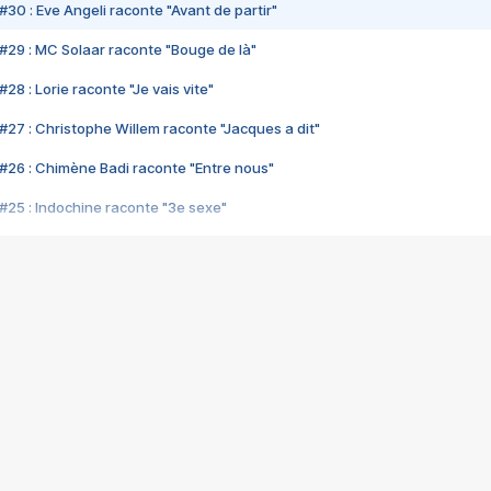
#30 : Eve Angeli raconte "Avant de partir"
#29 : MC Solaar raconte "Bouge de là"
28 : Lorie raconte "Je vais vite"
#27 : Christophe Willem raconte "Jacques a dit"
#26 : Chimène Badi raconte "Entre nous"
#25 : Indochine raconte "3e sexe"
#24 : Zaho raconte "C'est chelou"
#23 : Patrick Bruel raconte "Au café des délices"
#22 : Kyo raconte "Le chemin"
#21 : Nolwenn Leroy raconte "Cassé"
#20 : Patrick Hernandez raconte "Born to be alive"
#19 : Lorie raconte "Près de moi"
#18 : Michael Jones raconte "A nos actes manqués" (avec Jean-Jacque