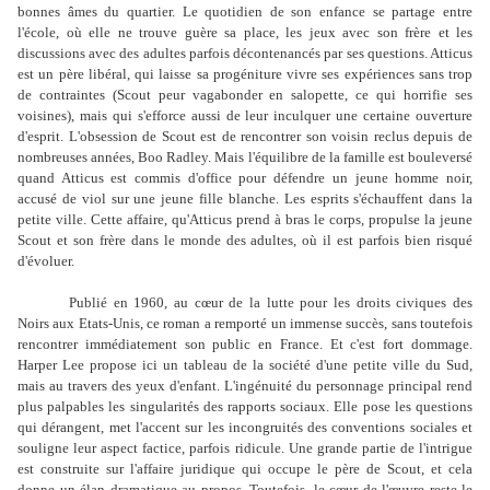
bonnes âmes du quartier. Le quotidien de son enfance se partage entre
l'école, où elle ne trouve guère sa place, les jeux avec son frère et les
discussions avec des adultes parfois décontenancés par ses questions. Atticus
est un père libéral, qui laisse sa progéniture vivre ses expériences sans trop
de contraintes (Scout peur vagabonder en salopette, ce qui horrifie ses
voisines), mais qui s'efforce aussi de leur inculquer une certaine ouverture
d'esprit. L'obsession de Scout est de rencontrer son voisin reclus depuis de
nombreuses années, Boo Radley. Mais l'équilibre de la famille est bouleversé
quand Atticus est commis d'office pour défendre un jeune homme noir,
accusé de viol sur une jeune fille blanche. Les esprits s'échauffent dans la
petite ville. Cette affaire, qu'Atticus prend à bras le corps, propulse la jeune
Scout et son frère dans le monde des adultes, où il est parfois bien risqué
d'évoluer.
Publié en 1960, au cœur de la lutte pour les droits civiques des
Noirs aux Etats-Unis, ce roman a remporté un immense succès, sans toutefois
rencontrer immédiatement son public en France. Et c'est fort dommage.
Harper Lee propose ici un tableau de la société d'une petite ville du Sud,
mais au travers des yeux d'enfant. L'ingénuité du personnage principal rend
plus palpables les singularités des rapports sociaux. Elle pose les questions
qui dérangent, met l'accent sur les incongruités des conventions sociales et
souligne leur aspect factice, parfois ridicule. Une grande partie de l'intrigue
est construite sur l'affaire juridique qui occupe le père de Scout, et cela
donne un élan dramatique au propos. Toutefois, le cœur de l'œuvre reste le