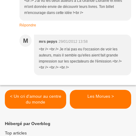
<br /> J'ai vu les deux auteurs à La Grande Librairie et elles
m'ont donnée envie de découvrir leurs livres. Ton billet
m'encourage dans cette idée !<br />
Répondre
M
mrs pepys
29/01/2012 13:58
<br /> <br /> Je n'ai pas eu l'occasion de voir les
auteurs, mais il semble qu'elles aient fait grande
impression sur les spectateurs de l'émission.<br />
<br /> <br /> <br />
< Un cri d'amour au centre
Les Morues >
du monde
Hébergé par Overblog
Top articles