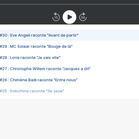
#30 : Eve Angeli raconte "Avant de partir"
#29 : MC Solaar raconte "Bouge de là"
28 : Lorie raconte "Je vais vite"
#27 : Christophe Willem raconte "Jacques a dit"
#26 : Chimène Badi raconte "Entre nous"
#25 : Indochine raconte "3e sexe"
#24 : Zaho raconte "C'est chelou"
#23 : Patrick Bruel raconte "Au café des délices"
#22 : Kyo raconte "Le chemin"
#21 : Nolwenn Leroy raconte "Cassé"