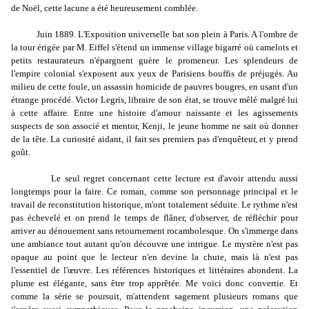
de Noël, cette lacune a été heureusement comblée.
Juin 1889. L'Exposition universelle bat son plein à Paris. A l'ombre de
la tour érigée par M. Eiffel s'étend un immense village bigarré où camelots et
petits restaurateurs n'épargnent guère le promeneur. Les splendeurs de
l'empire colonial s'exposent aux yeux de Parisiens bouffis de préjugés. Au
milieu de cette foule, un assassin homicide de pauvres bougres, en usant d'un
étrange procédé. Victor Legris, libraire de son état, se trouve mêlé malgré lui
à cette affaire. Entre une histoire d'amour naissante et les agissements
suspects de son associé et mentor, Kenji, le jeune homme ne sait où donner
de la tête. La curiosité aidant, il fait ses premiers pas d'enquêteur, et y prend
goût.
Le seul regret concernant cette lecture est d'avoir attendu aussi
longtemps pour la faire. Ce roman, comme son personnage principal et le
travail de reconstitution historique, m'ont totalement séduite. Le rythme n'est
pas échevelé et on prend le temps de flâner, d'observer, de réfléchir pour
arriver au dénouement sans retournement rocambolesque. On s'immerge dans
une ambiance tout autant qu'on découvre une intrigue. Le mystère n'est pas
opaque au point que le lecteur n'en devine la chute, mais là n'est pas
l'essentiel de l'œuvre. Les références historiques et littéraires abondent. La
plume est élégante, sans être trop apprêtée. Me voici donc convertie. Et
comme la série se poursuit, m'attendent sagement plusieurs romans que