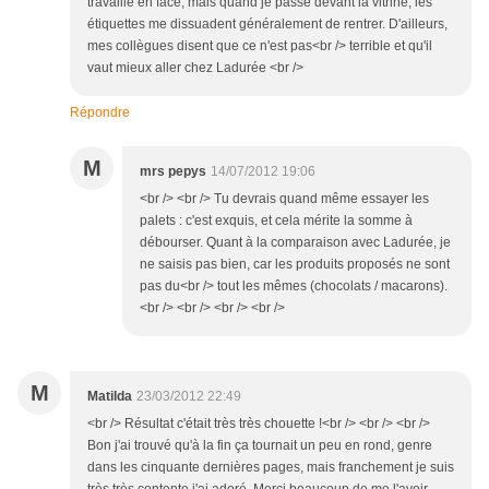
travaille en face, mais quand je passe devant la vitrine, les
étiquettes me dissuadent généralement de rentrer. D'ailleurs,
mes collègues disent que ce n'est pas<br /> terrible et qu'il
vaut mieux aller chez Ladurée <br />
Répondre
M
mrs pepys
14/07/2012 19:06
<br /> <br /> Tu devrais quand même essayer les
palets : c'est exquis, et cela mérite la somme à
débourser. Quant à la comparaison avec Ladurée, je
ne saisis pas bien, car les produits proposés ne sont
pas du<br /> tout les mêmes (chocolats / macarons).
<br /> <br /> <br /> <br />
M
Matilda
23/03/2012 22:49
<br /> Résultat c'était très très chouette !<br /> <br /> <br />
Bon j'ai trouvé qu'à la fin ça tournait un peu en rond, genre
dans les cinquante dernières pages, mais franchement je suis