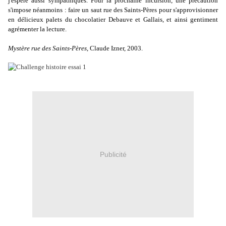
j'espère aussi sympathiques. Pour la prochaine incursion, une précaution
s'impose néanmoins : faire un saut rue des Saints-Pères pour s'approvisionner
en délicieux palets du chocolatier Debauve et Gallais, et ainsi gentiment
agrémenter la lecture.
Mystère rue des Saints-Pères
, Claude Izner, 2003.
Publicité