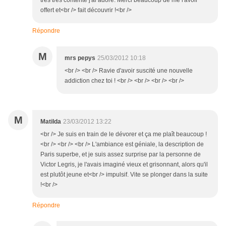
très très contente j'ai adoré. Merci beaucoup de me l'avoir
offert et<br /> fait découvrir !<br />
Répondre
M
mrs pepys
25/03/2012 10:18
<br /> <br /> Ravie d'avoir suscité une nouvelle
addiction chez toi ! <br /> <br /> <br /> <br />
M
Matilda
23/03/2012 13:22
<br /> Je suis en train de le dévorer et ça me plaît beaucoup !
<br /> <br /> <br /> L'ambiance est géniale, la description de
Paris superbe, et je suis assez surprise par la personne de
Victor Legris, je l'avais imaginé vieux et grisonnant, alors qu'il
est plutôt jeune et<br /> impulsif. Vite se plonger dans la suite
!<br />
Répondre