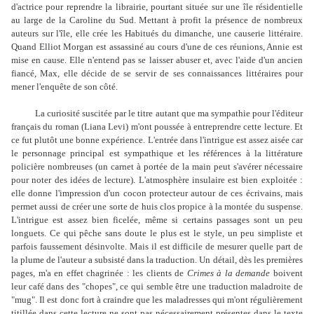
d'actrice pour reprendre la librairie, pourtant située sur une île résidentielle
au large de la Caroline du Sud. Mettant à profit la présence de nombreux
auteurs sur l'île, elle crée les Habitués du dimanche, une causerie littéraire.
Quand Elliot Morgan est assassiné au cours d'une de ces réunions, Annie est
mise en cause. Elle n'entend pas se laisser abuser et, avec l'aide d'un ancien
fiancé, Max, elle décide de se servir de ses connaissances littéraires pour
mener l'enquête de son côté.
La curiosité suscitée par le titre autant que ma sympathie pour l'éditeur
français du roman (Liana Levi) m'ont poussée à entreprendre cette lecture. Et
ce fut plutôt une bonne expérience. L'entrée dans l'intrigue est assez aisée car
le personnage principal est sympathique et les références à la littérature
policière nombreuses (un carnet à portée de la main peut s'avérer nécessaire
pour noter des idées de lecture). L'atmosphère insulaire est bien exploitée :
elle donne l'impression d'un cocon protecteur autour de ces écrivains, mais
permet aussi de créer une sorte de huis clos propice à la montée du suspense.
L'intrigue est assez bien ficelée, même si certains passages sont un peu
longuets. Ce qui pêche sans doute le plus est le style, un peu simpliste et
parfois faussement désinvolte. Mais il est difficile de mesurer quelle part de
la plume de l'auteur a subsisté dans la traduction. Un détail, dès les premières
pages, m'a en effet chagrinée : les clients de
Crimes à la demande
boivent
leur café dans des "chopes", ce qui semble être une traduction maladroite de
"mug". Il est donc fort à craindre que les maladresses qui m'ont régulièrement
titillée dans cette lecture ne sont pas nécessairement présentes dans le texte