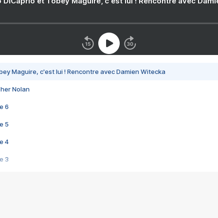
 DiCaprio et Tobey Maguire, c'est lui ! Rencontre avec Dam
bey Maguire, c'est lui ! Rencontre avec Damien Witecka
pher Nolan
e 6
e 5
e 4
e 3
s créatrices de la VF !
e 2
e 1