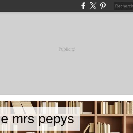
Publicité
de mrs pepys