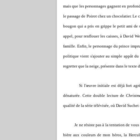
mais que les personnages gagnent en profonde
le passage de Poirot chez un chocolatier. Le 
bougon qui a pris en grippe le petit ami de sa
appel, pour renflouer les caisses, à David We
famille. Enfin, le personnage du prince impr
politique vient s'ajouter au simple appât d
regretter que la neige, présente dans le texte 
Si l'œuvre initiale est déjà fort agréable
dénaturée. Cette double lecture de
Christm
qualité de la série télévisée, où David Suchet
Je ne résiste pas à la tentation de vous prés
bière aux couleurs de mon héros, la Hercule