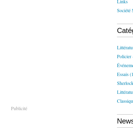
Links
Société 
Caté
Littérat
Policier 
Événeme
Essais
(1
Sherloc
Littérat
Classiqu
Publicité
News