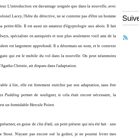
ur. L'introduction est davantage soignée que dans la nouvelle, avec
colonel Lacey, l'hôte du détective, ne se contente pas d'être un homme
Suiv
 petite-fille. Il est aussi un amateur d'égyptologie aux abois. Il fait
lwyn, spécialiste en antiquités et non plus seulement vieil ami de la
udent est largement approfondi. Il a désormais un nom, et le contexte
u gain qui est le mobile du vol dans la nouvelle. On peut néanmoins
d'Agatha Christie, ait disparu dans l'adaptation.
 à lire, elle est fortement enrichie par son adaptation, sans être
as Pudding
permet de souligner, si cela était encore nécessaire, la
 est un formidable Hercule Poirot.
enter, en guise de clin d'œil, un petit présent qui m'a été fait : une
 Stout. N'ayant pas encore osé la goûter, je ne pourrai livrer mes