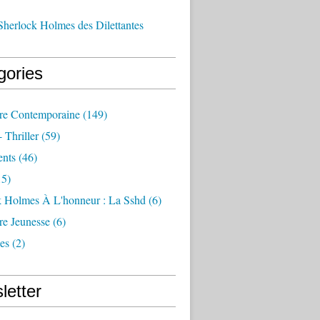
Sherlock Holmes des Dilettantes
gories
ure Contemporaine
(149)
- Thriller
(59)
nts
(46)
5)
k Holmes À L'honneur : La Sshd
(6)
ure Jeunesse
(6)
es
(2)
letter