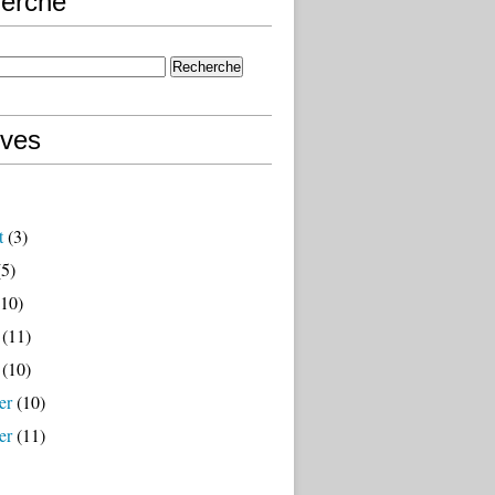
erche
ives
t
(3)
5)
10)
(11)
(10)
er
(10)
er
(11)