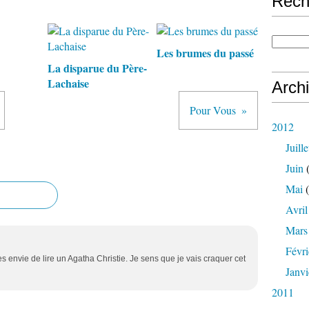
Rech
Les brumes du passé
La disparue du Père-
Lachaise
Arch
Pour Vous
2012
Juille
Juin
(
Mai
(
Avril
Mars
Févri
s envie de lire un Agatha Christie. Je sens que je vais craquer cet
Janvi
2011