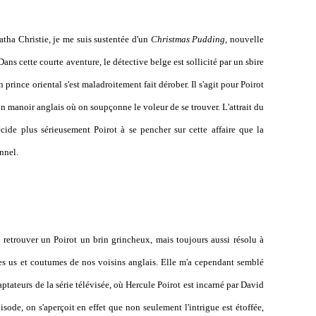
a Christie, je me suis sustentée d'un
Christmas Pudding
, nouvelle
ans cette courte aventure, le détective belge est sollicité par un sbire
prince oriental s'est maladroitement fait dérober. Il s'agit pour Poirot
un manoir anglais où on soupçonne le voleur de se trouver. L'attrait du
cide plus sérieusement Poirot à se pencher sur cette affaire que la
nnel.
ouver un Poirot un brin grincheux, mais toujours aussi résolu à
 les us et coutumes de nos voisins anglais. Elle m'a cependant semblé
aptateurs de la série télévisée, où Hercule Poirot est incarné par David
ode, on s'aperçoit en effet que non seulement l'intrigue est étoffée,