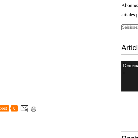
Abonnez-
articles 
Artic
Démén
...
post
0