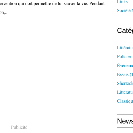
Links
tervention qui doit permettre de lui sauver la vie. Pendant
Société 
on,...
Caté
Littérat
Policier 
Événeme
Essais
(1
Sherloc
Littérat
Classiqu
News
Publicité