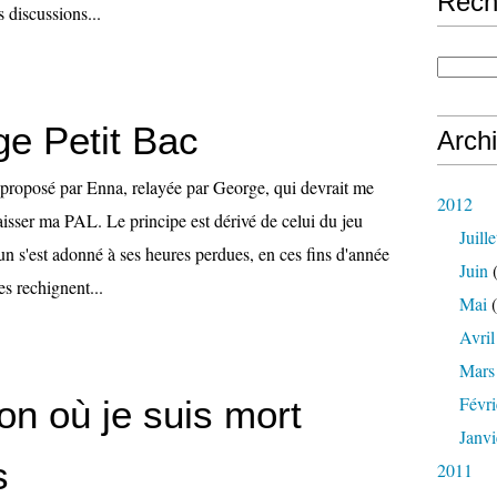
Rech
s discussions...
ge Petit Bac
Arch
 proposé par Enna, relayée par George, qui devrait me
2012
aisser ma PAL. Le principe est dérivé de celui du jeu
Juille
n s'est adonné à ses heures perdues, en ces fins d'année
Juin
(
es rechignent...
Mai
(
Avril
Mars
Févri
on où je suis mort
Janvi
s
2011