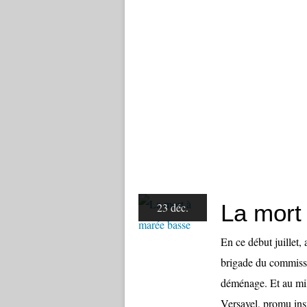
La mort
23 déc.
En ce début juillet, 
brigade du commissa
déménage. Et au mil
Versavel, promu insp