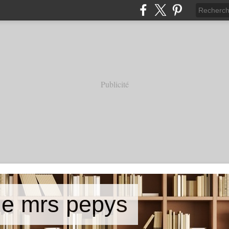
Publicité
de mrs pepys