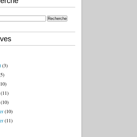
erche
ives
t
(3)
5)
10)
(11)
(10)
er
(10)
er
(11)