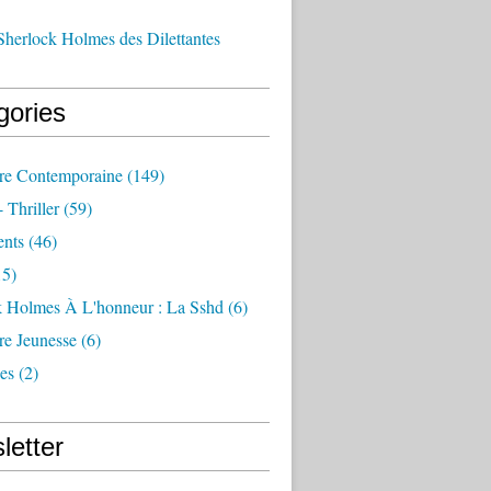
Sherlock Holmes des Dilettantes
gories
ure Contemporaine
(149)
- Thriller
(59)
nts
(46)
5)
k Holmes À L'honneur : La Sshd
(6)
ure Jeunesse
(6)
es
(2)
letter